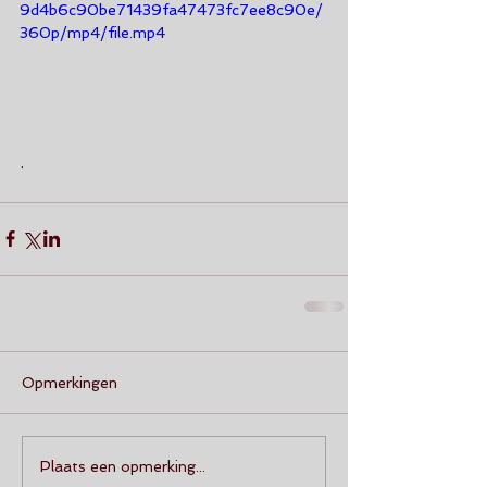
9d4b6c90be71439fa47473fc7ee8c90e/
360p/mp4/file.mp4
.
Opmerkingen
Plaats een opmerking...