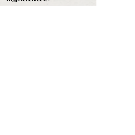
- Per deelnemer betaal je €10,-
- Minimaal 5 en maximaal 20
deelnemers per training.
- De bootcamp duurt 60 min
.
- Op locatie naar wens.
Contact
Privacyverklaring
FIT Movement
Kvk: 99925931
06 39618220
info@fitmovement.nl
FAQ
Start
Algemene Voorwaarden